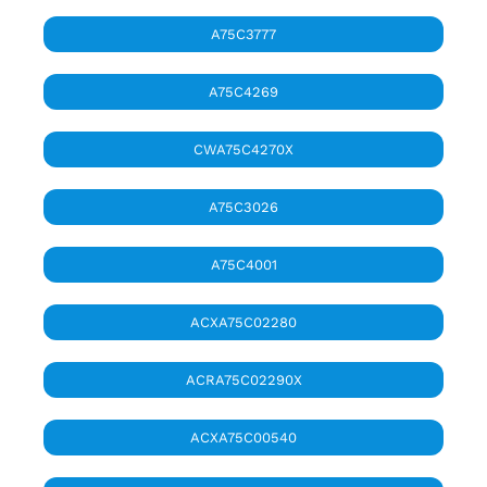
A75C3777
A75C4269
CWA75C4270X
A75C3026
A75C4001
ACXA75C02280
ACRA75C02290X
ACXA75C00540