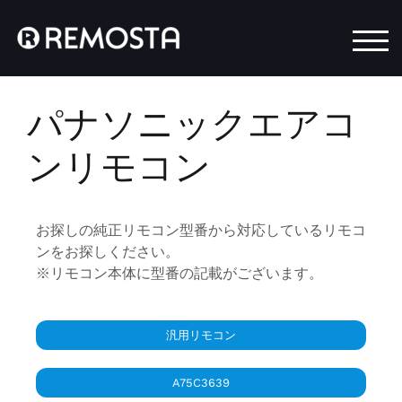
モバ
パナソニックエアコ
ンリモコン
お探しの純正リモコン型番から対応しているリモコ
ンをお探しください。
※リモコン本体に型番の記載がございます。
汎用リモコン
A75C3639