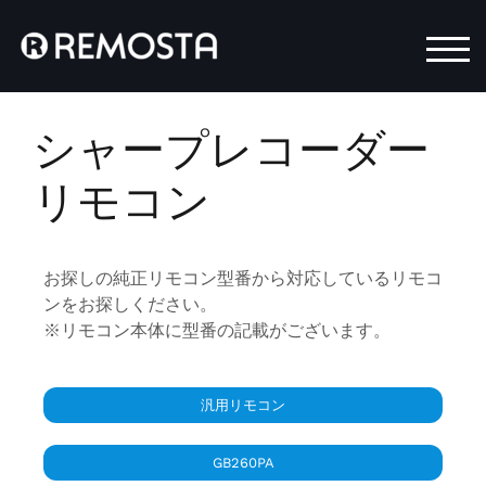
モバ
シャープレコーダー
リモコン
お探しの純正リモコン型番から対応しているリモコ
ンをお探しください。
※リモコン本体に型番の記載がございます。
汎用リモコン
GB260PA