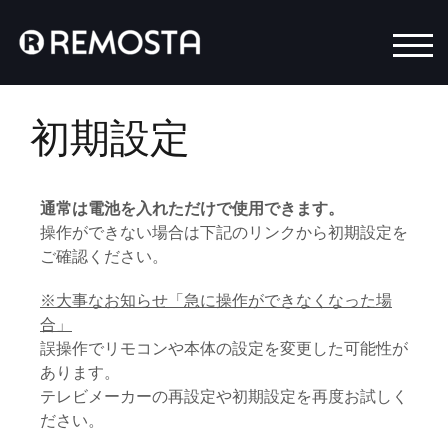
モバ
初期設定
通常は電池を入れただけで使用できます。
操作ができない場合は下記のリンクから初期設定を
ご確認ください。
※大事なお知らせ「急に操作ができなくなった場
合」
誤操作でリモコンや本体の設定を変更した可能性が
あります。
テレビメーカーの再設定や初期設定を再度お試しく
ださい。