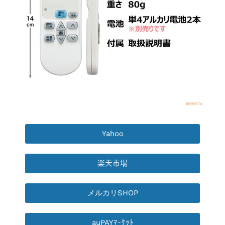
Yahoo
楽天市場
メルカリSHOP
auPAYﾏｰｹｯﾄ