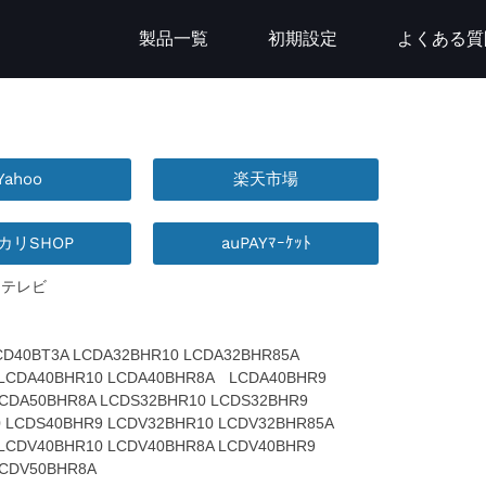
製品一覧
初期設定
よくある質
Yahoo
楽天市場
カリSHOP
auPAYﾏｰｹｯﾄ
：テレビ
CD40BT3A LCDA32BHR10 LCDA32BHR85A
 LCDA40BHR10 LCDA40BHR8A LCDA40BHR9
CDA50BHR8A LCDS32BHR10 LCDS32BHR9
 LCDS40BHR9 LCDV32BHR10 LCDV32BHR85A
LCDV40BHR10 LCDV40BHR8A LCDV40BHR9
LCDV50BHR8A