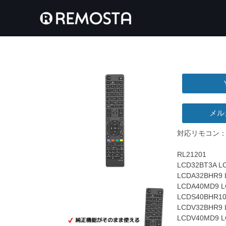
メル
対応リモコン
RL21201
LCD32BT3A L
LCDA32BHR9
LCDA40MD9 L
LCDS40BHR10
LCDV32BHR9 
LCDV40MD9 