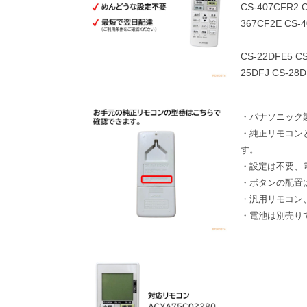
CS-407CFR2 C
367CF2E CS-
CS-22DFE5 CS
25DFJ CS-28D
・パナソニック
・純正リモコン
す。
・設定は不要、
・ボタンの配置
・汎用リモコン
・電池は別売り