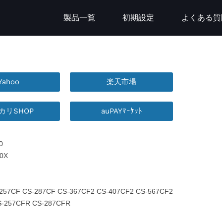
製品一覧
初期設定
よくある質
Yahoo
楽天市場
カリSHOP
auPAYﾏｰｹｯﾄ
0
0X
257CF CS-287CF CS-367CF2 CS-407CF2 CS-567CF2
S-257CFR CS-287CFR