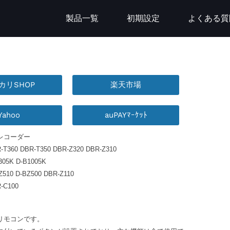
製品一覧
初期設定
よくある質
カリSHOP
楽天市場
Yahoo
auPAYﾏｰｹｯﾄ
レコーダー
T360 DBR-T350 DBR-Z320 DBR-Z310
305K D-B1005K
510 D-BZ500 DBR-Z110
-C100
リモコンです。