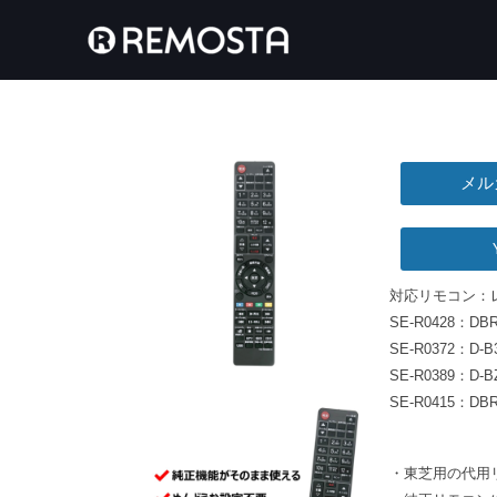
メル
対応リモコン：
SE-R0428：DBR-
SE-R0372：D-B
SE-R0389：D-BZ
SE-R0415：DBR
・東芝用の代用