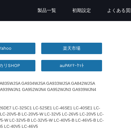
製品一覧
初期設定
よくある質
Yahoo
楽天市場
カリSHOP
auPAYﾏｰｹｯﾄ
：
A835WJSA GA934WJSA GA933WJSA GA842WJSA
A939WJN1 GA952WJN4 GA952WJN3 GA939WJN4
26DE7 LC-32SC1 LC-52SE1 LC-46SE1 LC-40SE1 LC-
 LC-20V5-B LC-20V5-W LC-32V5 LC-26V5 LC-20V5 LC-
V5-W LC-32V5-B LC-32V5-W LC-40V5-B LC-46V5-B LC-
B5 LC-40V5 LC-46V5