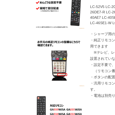
LC-52V5 LC-2
26DE7-R LC-2
40AE7 LC-40S
LC-46SE1-W L
・シャープ用
・純正リモコ
用できます
※テレビ、レ
設置されてい
・設定不要で
（リモコン番
・ボタンの配
・汎用リモコ
す。
・電池は別売